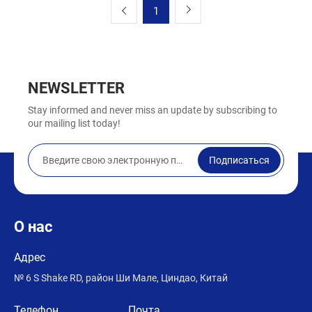
1
NEWSLETTER
Stay informed and never miss an update by subscribing to
our mailing list today!
Подписаться
О нас
Адрес
№ 6 S Shake RD, район Ши Мале, Циндао, Китай
Телефон
Почта