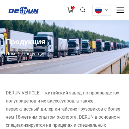
0
П
р
о
д
у
к
ц
и
я
Дом
Продукция
DERUN VEHICLE — китайский завод по производству
полуприцепов и их аксессуаров, а также
первоклассный дилер китайских грузовиков с более
чем 18-летним опытом экспорта. DERUN в основном
специализируется на прицепах и специальных