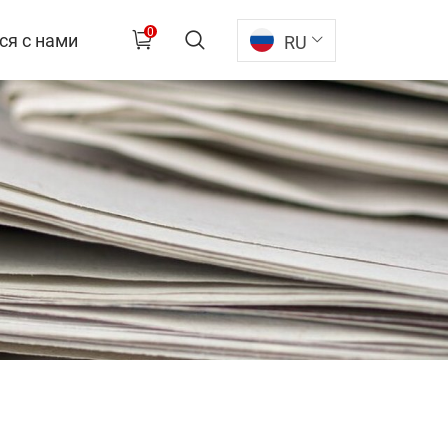
0
ся с нами
RU