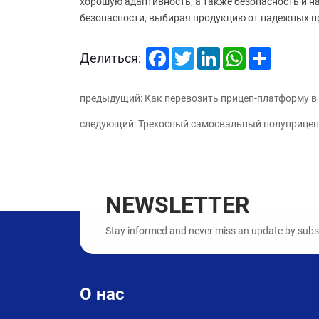
хорошую адаптивность, а также безопасность и н
безопасности, выбирая продукцию от надежных п
Facebook
Twitter
LinkedIn
WhatsApp
Share
Делиться:
предыдущий: Как перевозить прицеп-платформу в
следующий: Трехосный самосвальный полуприцеп
NEWSLETTER
Stay informed and never miss an update by subscr
О нас