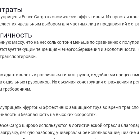
атраты
луприцепы Fence Cargo экономически эффективны. Их простая кон
делает их идеальным выбором для частных лиц и предприятий с о
огичность
ную массу, что на несколько тонн меньше по сравнению с полупри
етствует текущим тенденциям энергосбережения и экологичности. 
транспортировки.
ю адаптивность к различным типам грузов, с удобными процессами
в отдельных грузовиков. Их съемная конструкция ограждения и р
м требованиям.
луприцепы-фургоны эффективно защищают груз во время транспор
ивость и безопасность на высоких скоростях.
Fence Cargo широко используются в логистической отрасли благо
азгрузку, легкую разборку, универсальное использование, низкие