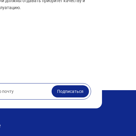
ли должны отдавать приоритет качеству и
плуатацию.
Подписаться
е