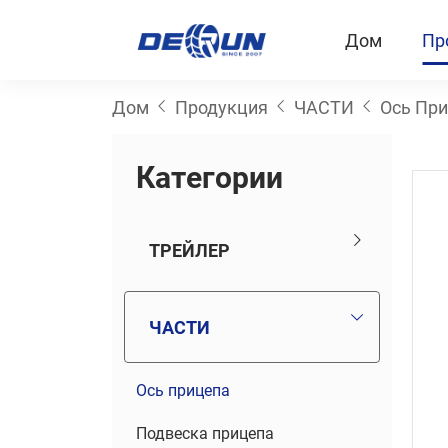
Дом
Пр
Дом
Продукция
ЧАСТИ
Ось Пр
К
а
т
е
г
о
р
и
и
ТРЕЙЛЕР
ЧАСТИ
Ось прицепа
Подвеска прицепа