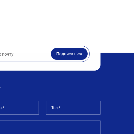
Подписаться
е
а:*
Тел:*