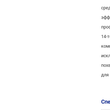
сре
эфф
про
14-
ком
иск
пох
для
Спе