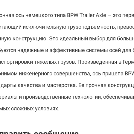
тонная ось немецкого типа BPW Trailer Axle — это п
етающий исключительную грузоподъемность, превос
чную конструкцию. Это идеальный выбор для больш
буются надежные и эффективные системы осей для 
нспортировки тяжелых грузов. Произведенная в Герм
онимом инженерного совершенства, ось прицепа BP
ндарты качества и мастерства. Ее прочная конструк
ериалы и производственные технологии, обеспечива
амых сложных условиях.
п
р
а
в
и
т
ь
с
о
о
б
щ
е
н
и
е