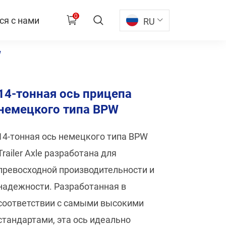
0
ся с нами
RU
W
14-тонная ось прицепа
немецкого типа BPW
14-тонная ось немецкого типа BPW
Trailer Axle разработана для
превосходной производительности и
надежности. Разработанная в
соответствии с самыми высокими
стандартами, эта ось идеально