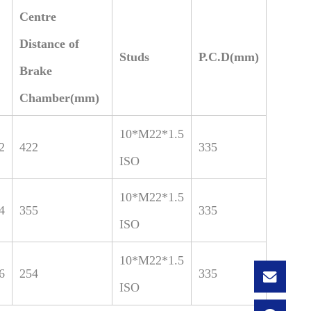
Centre
Distance of
Studs
P.C.D(mm)
Brake
Chamber(mm)
10*M22*1.5
2
422
335
ISO
10*M22*1.5
4
355
335
ISO
10*M22*1.5
6
254
335
ISO