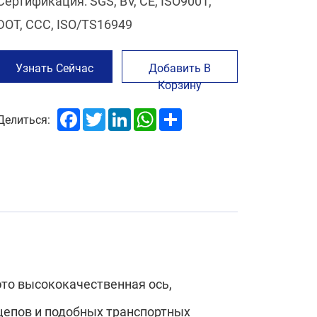
Сертификация: SGS, BV, CE, ISO9001,
DOT, CCC, ISO/TS16949
Узнать Сейчас
Добавить В
Корзину
Facebook
Twitter
LinkedIn
WhatsApp
Share
Делиться:
это высококачественная ось,
цепов и подобных транспортных