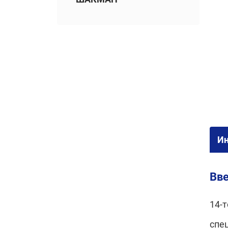
И
Вве
14-
спе