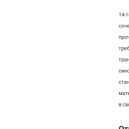
14-
соч
про
тре
тра
син
ста
мат
в с
О
т