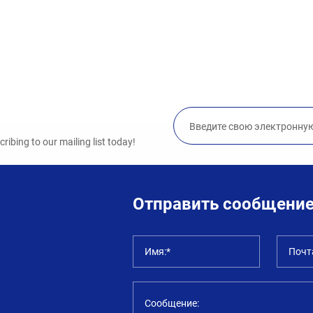
ibing to our mailing list today!
Отправить сообщени
Имя:*
Почт
Сообщение: