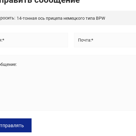
росить:
:*
Почта:*
общение:
тправлять