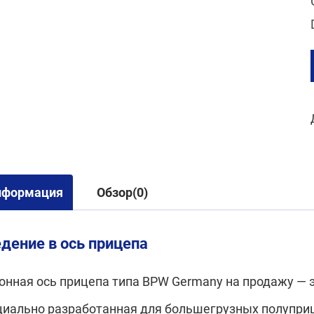
нформация
Обзор(0)
дение в ось прицепа
тонная ось прицепа типа BPW Germany на продажу — 
циально разработанная для большегрузных полупри