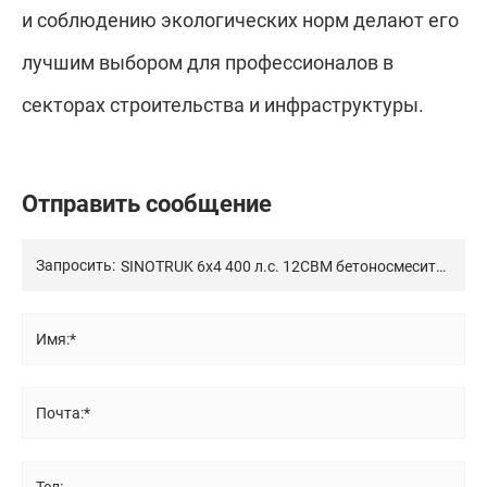
и соблюдению экологических норм делают его
лучшим выбором для профессионалов в
секторах строительства и инфраструктуры.
О
т
п
р
а
в
и
т
ь
с
о
о
б
щ
е
н
и
е
Запросить:
Имя:*
Почта:*
Тел: